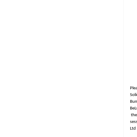
Ple
Sol
Bun
BeL
the
ses
Ltd