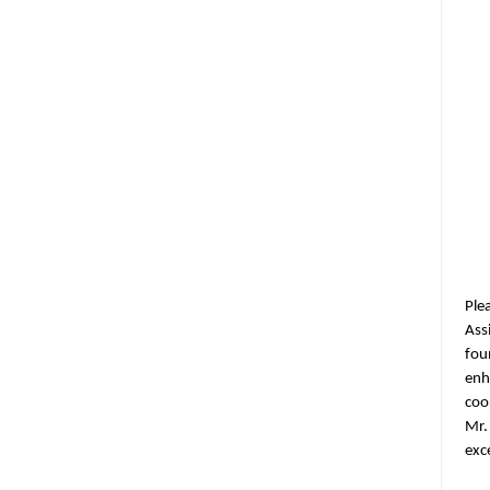
Ple
Ass
fou
enh
coo
Mr.
exc