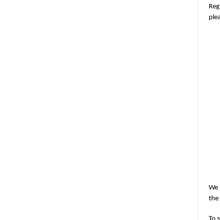
Reg
ple
We 
the
To 