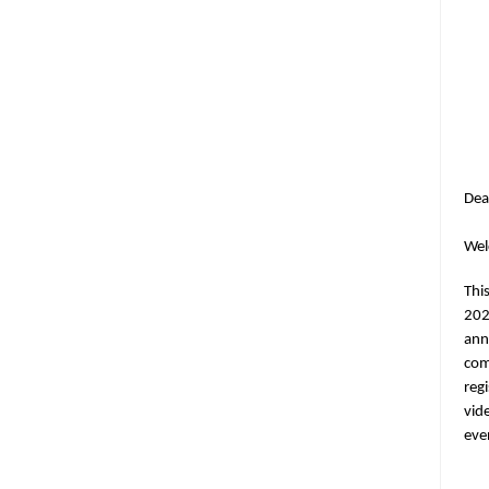
Dea
Wel
Thi
202
ann
com
regi
vid
eve